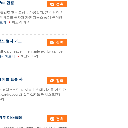
Pos 맨끝
접촉
s 맨끝EP370는 고성능 가공업자, 큰 수용량 기
인 바코드 독자와 가진 리눅스 os에 근거한
보기
최고의 가격
박스 멀티 카드
접촉
lti-card reader The inside exhibit can be
자세히보기
최고의 가격
 체계를 표를 사
접촉
사는 터치스크린 빌 지불 1, 인쇄 기계를 가진 간
readers2, 17" /19" 톱 터치스크린3,
가격
독기로 디스플레
접촉