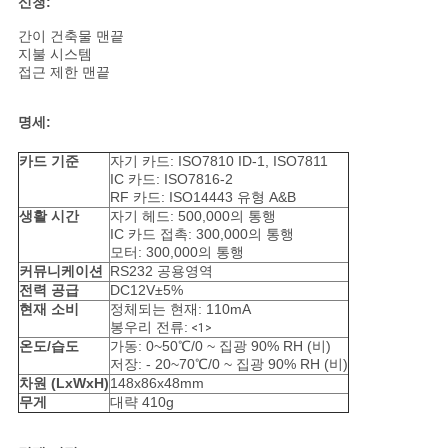
신청:
구
간이 건축물 맨끝
지불 시스템
하
접근 제한 맨끝
세
명세:
요
카드 기준
자기 카드: ISO7810 ID-1, ISO7811
IC 카드: ISO7816-2
RF 카드: ISO14443 유형 A&B
사
생활 시간
자기 헤드: 500,000의 통행
IC 카드 접촉: 300,000의 통행
이
모터: 300,000의 통행
커뮤니케이션
RS232 공용영역
트
전력 공급
DC12V±5%
현재 소비
정체되는 현재: 110mA
맵
봉우리 전류:
<1>
온도/습도
가동: 0~50℃/0 ~ 집광 90% RH (비)
저장: - 20~70℃/0 ~ 집광 90% RH (비)
차원 (LxWxH)
148x86x48mm
PRIVACY
무게
대략 410g
POLICY