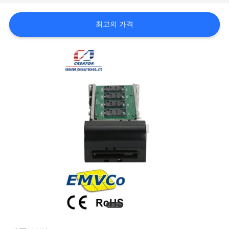
하
여
최고의 가격
공
장
여
행
품
질
관
리