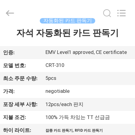
©
2022
-
2026
China
자동화된 카드 판독기
Card
Reader
Online
자석 자동화된 카드 판독기
집
Market.
All
Rights
Reserved.
제
EMV Level1 approved, CE certificate
인증:
품
CRT-310
모델 번호:
5pcs
최소 주문 수량:
우
negotiable
가격:
리
포장 세부 사항:
12pcs/each 판지
에
지불 조건:
100% 가득 차있는 TT 선급금
대
,
하이 라이트:
잡종 카드 판독기
RFID 카드 판독기