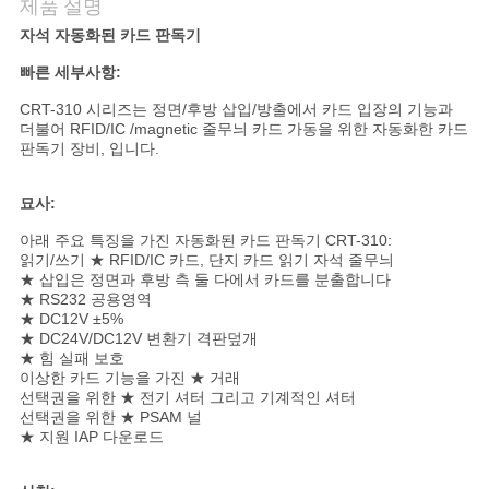
제품 설명
자석 자동화된 카드 판독기
연
빠른 세부사항:
락
CRT-310 시리즈는 정면/후방 삽입/방출에서 카드 입장의 기능과
주
더불어 RFID/IC /magnetic 줄무늬 카드 가동을 위한 자동화한 카드
판독기 장비, 입니다.
세
묘사:
요
아래 주요 특징을 가진 자동화된 카드 판독기 CRT-310:
읽기/쓰기 ★ RFID/IC 카드, 단지 카드 읽기 자석 줄무늬
★ 삽입은 정면과 후방 측 둘 다에서 카드를 분출합니다
인
★ RS232 공용영역
★ DC12V ±5%
용
★ DC24V/DC12V 변환기 격판덮개
★ 힘 실패 보호
문
이상한 카드 기능을 가진 ★ 거래
선택권을 위한 ★ 전기 셔터 그리고 기계적인 셔터
선택권을 위한 ★ PSAM 널
을
★ 지원 IAP 다운로드
요